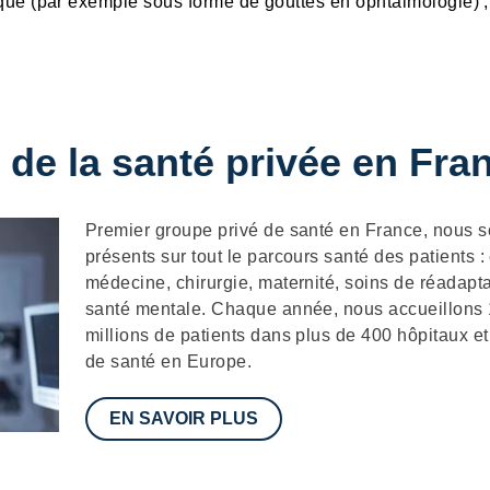
que (par exemple sous forme de gouttes en ophtalmologie) ;
 de la santé privée en Fra
Description
Premier groupe privé de santé en France, nous
présents sur tout le parcours santé des patients :
médecine, chirurgie, maternité, soins de réadapta
santé mentale. Chaque année, nous accueillons
millions de patients dans plus de 400 hôpitaux et
de santé en Europe.
EN SAVOIR PLUS