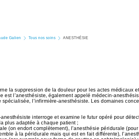
laude Galien
Tous nos soins
ANESTHÉSIE
rne la suppression de la douleur pour les actes médicaux e
ie est l’anesthésiste, également appelé médecin-anesthésis
e spécialisée, l’infirmière-anesthésiste. Les domaines conc
-anesthésiste interroge et examine le futur opéré pour détec
 la plus adaptée à chaque patient ;
le (on endort complètement), l’anesthésie péridurale (pour
ble à la péridurale mais qui est en fait différente), l’anest