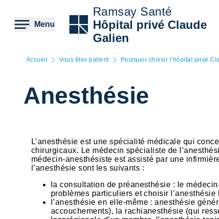
Aller
Ramsay Santé
au
contenu
Hôpital privé Claude
Menu
principal
Galien
Accueil
Vous êtes patient
Pourquoi choisir l’hôpital privé C
Anesthésie
L’anesthésie est une spécialité médicale qui conce
chirurgicaux. Le médecin spécialiste de l’anesthés
médecin-anesthésiste est assisté par une infirmièr
l’anesthésie sont les suivants :
la consultation de préanesthésie : le médecin
problèmes particuliers et choisir l’anesthésie
l’anesthésie en elle-même : anesthésie généra
accouchements), la rachianesthésie (qui ressem