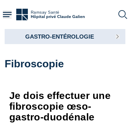
Aller
au
Ramsay Santé
contenu
Hôpital privé Claude Galien
principal
GASTRO-ENTÉROLOGIE
Fibroscopie
Je dois effectuer une
fibroscopie œso-
gastro-duodénale