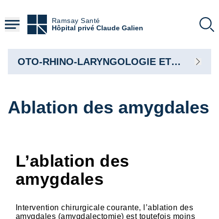
Aller
au
Ramsay Santé
contenu
Hôpital privé Claude Galien
principal
OTO-RHINO-LARYNGOLOGIE ET STOMATOLOGIE
Ablation des amygdales
L’ablation des
amygdales
Intervention chirurgicale courante, l’ablation des
amygdales (amygdalectomie) est toutefois moins