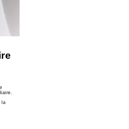
ire
ue
iaire.
 la