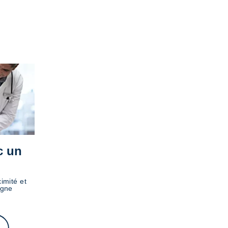
c un
imité et
igne