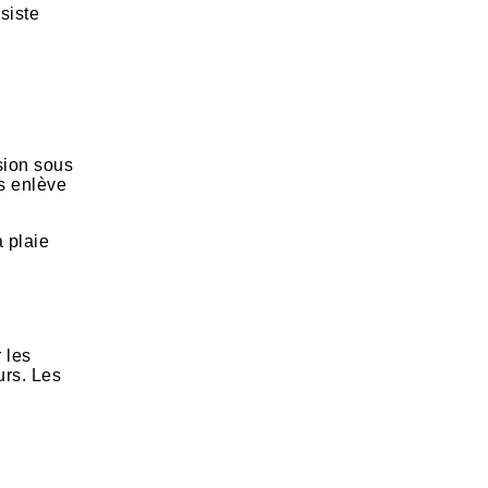
siste
sion sous
is enlève
a plaie
 les
urs. Les