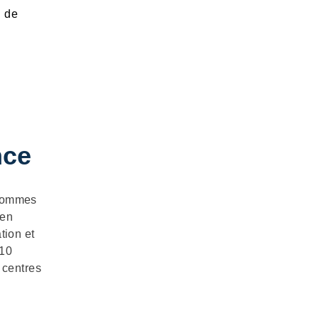
u de
nce
 sommes
 en
tion et
 10
 centres